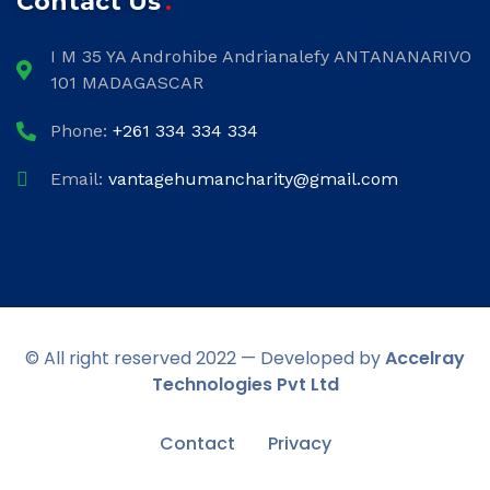
Contact Us
I M 35 YA Androhibe Andrianalefy ANTANANARIVO
101 MADAGASCAR
Phone:
+261 334 334 334
Email:
vantagehumancharity@gmail.com
© All right reserved 2022 — Developed by
Accelray
Technologies Pvt Ltd
Contact
Privacy