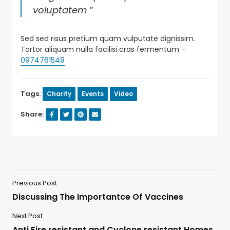
voluptatem
”
Sed sed risus pretium quam vulputate dignissim.
Tortor aliquam nulla facilisi cras fermentum –
0974761549
Tags:
Charity
Events
Video
Share:
Previous Post
Discussing The Importantce Of Vaccines
Next Post
Anti Fire resistant and Cyclone resistant Homes